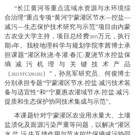
“长江黄河等重点流域水资源与水环境综
合治理”重点专项“黄河宁蒙灌区节水—控盐—
减污—生态保护技术研究与示范”项目由内蒙
古农业大学主持，项目总经费
万元，执行
2835
期
年。我校地理科学与规划学院李茜博士承
4
担课题“灌区秋浇
冬灌
春汇
夏浇节水控盐保
/
/
/
墒减污机理与关键技术产品
（
）”，孙兆军研究员、何俊博士
2021YFC3201202
分别承担专题“宁蒙灌区节水
控盐
减污技术装
-
-
备与适宜性“和“宁夏惠农灌域节水
控盐
减污
-
-
-
提质和生态保护协同技术集成与示范”。
本课题针对宁蒙灌区农业用水量大、土壤
盐渍化及面源污染严重等问题，以解决“灌区
水
盐
污
生互馈作用与节水控盐保墒减污协同
-
-
-