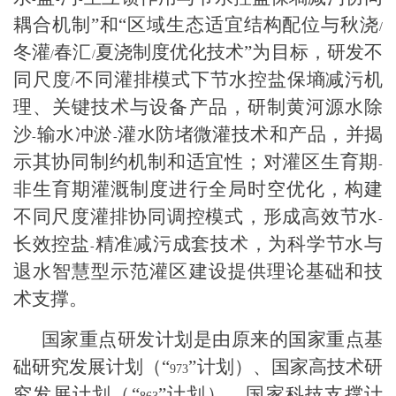
耦合机制”和“区域生态适宜结构配位与秋浇
/
冬灌
春汇
夏浇制度优化技术”为目标，研发不
/
/
同尺度
不同灌排模式下节水控盐保墒减污机
/
理、关键技术与设备产品，研制黄河源水除
沙
输水冲淤
灌水防堵微灌技术和产品，并揭
-
-
示其协同制约机制和适宜性；对灌区生育期
-
非生育期灌溉制度进行全局时空优化，构建
不同尺度灌排协同调控模式，形成高效节水
-
长效控盐
精准减污成套技术，为科学节水与
-
退水智慧型示范灌区建设提供理论基础和技
术支撑。
国家重点研发计划是由原来的国家重点基
础研究发展计划（“
”计划）、国家高技术研
973
究发展计划（“
”计划）、国家科技支撑计