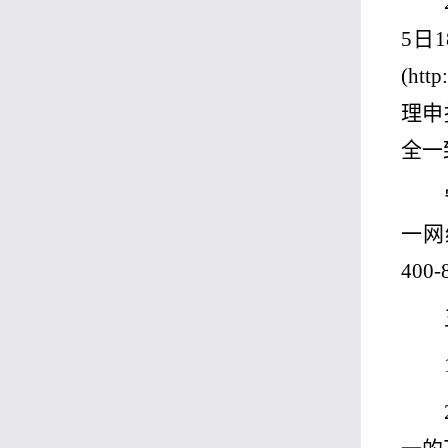
5
日
1
(http
理申
全一
一网
400-