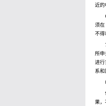
近的
须在
不得
所申
进行
系和
果，