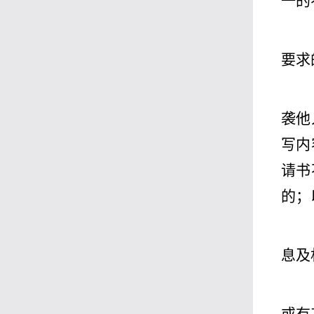
一的
要求
袭他
写内
请书
的；
息及