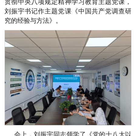
贯彻中央八项规定精神学习教育主题党课，
刘振宇书记作主题党课《中国共产党调查研
究的经验与方法》。
会上，刘振宇同志领学了《党的十八大以