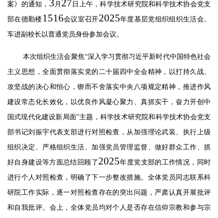
3
27
案》的通知，
月
日
上
午，
科学技术研究院和科学技术协会党支
1516
2025
部
在德勤楼
会议室召开
年度基层党组织组织生活会。
车进副校长以普通党员身份参加会议。
本次组织生活会聚焦
“
深入学习贯彻习近平新时代中国特色社会
主义思想，全面贯彻落实党的二十届四中全会精神，以打持久战、
攻坚战的决心和恒心，锲而不舍落实中央八项规定精神，推进作风
建设常态化长效化，以优良作风凝心聚力、真抓实干，奋力开创中
国式现代化建设新局面
”
主题
，科学技术研究院和科学技术协会党支
部书记刘振宇代表支部进行对照检查，从加强理论武装、执行上级
组织决定、严格组织生活、加强党员管理监督、做好群众工作、抓
2025
好自身建设等方面总结回顾了
年度党支部的工作情况，
同时
进行
个人
对照检查
，
明确了下一步整改措施。
全体党员同志联系科
研院工作实际，逐一对照检查存在的突出问题，严肃认真开展批评
和自我批评。会上，全体党员均对个人是否存在信仰宗教和参与宗